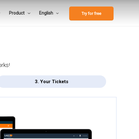
Product
English
Try for free