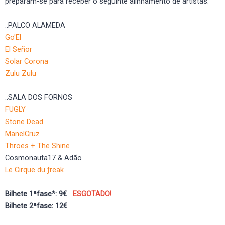
preparam-se para receber o seguinte alinhamento de artistas:
::PALCO ALAMEDA
Go'El
El Señor
Solar Corona
Zulu Zulu
::SALA DOS FORNOS
FUGLY
Stone Dead
ManelCruz
Throes + The Shine
Cosmonauta17 & Adão
Le Cirque du ƒreak
Bilhete 1ªfase*: 9€
ESGOTADO!
Bilhete 2ªfase: 12€