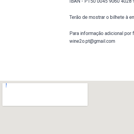
IBAN - PT50 0045 9060 4028
Terão de mostrar o bilhete à e
Para informação adicional por 
wine2o.pt@gmail.com