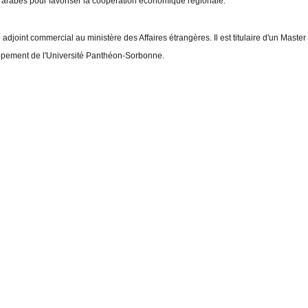
 arabes pour favoriser la coopération économique régionale.
adjoint commercial au ministère des Affaires étrangères. Il est titulaire d'un Master
pement de l'Université Panthéon-Sorbonne.