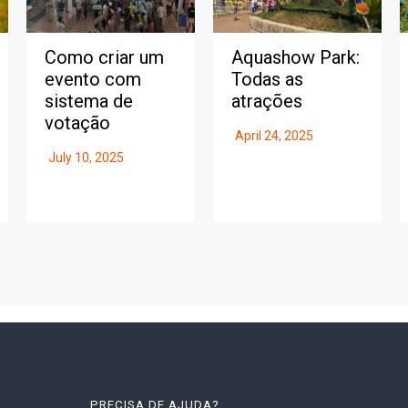
Como criar um
Aquashow Park:
evento com
Todas as
sistema de
atrações
votação
April 24, 2025
July 10, 2025
PRECISA DE AJUDA?