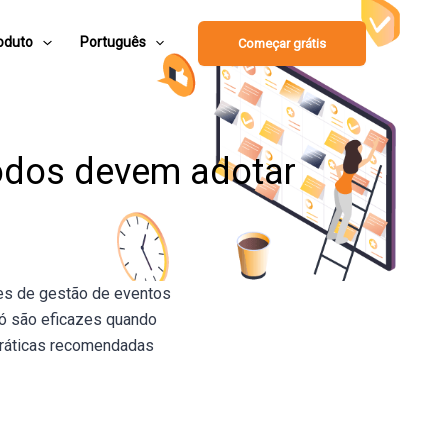
oduto
Português
Começar grátis
todos devem adotar
ões de gestão de eventos
só são eficazes quando
práticas recomendadas