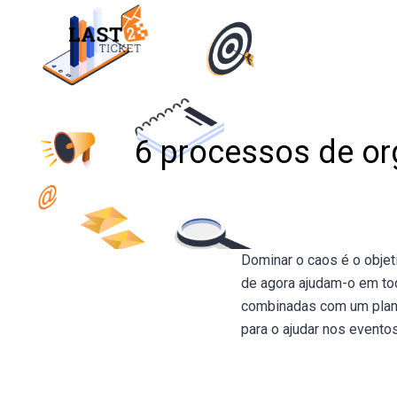
Skip
to
content
6 processos de or
Dominar o caos é o obje
de agora ajudam-o em to
combinadas com um plane
para o ajudar nos eventos