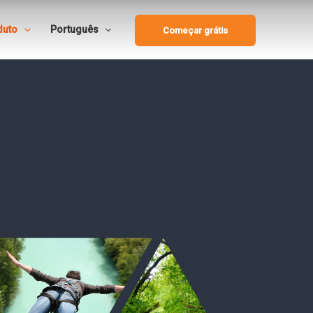
duto
Português
Começar grátis