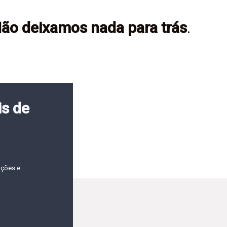
ão deixamos nada para trás
.
is de
ições e