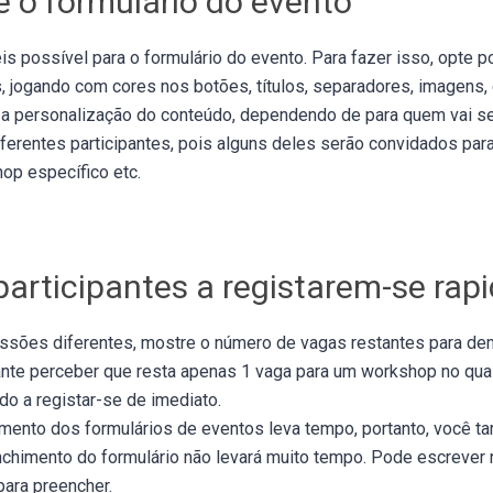
e o formulário do evento
is possível para o formulário do evento. Para fazer isso, opte 
, jogando com cores nos botões, títulos, separadores, imagens, 
personalização do conteúdo, dependendo de para quem vai ser
iferentes participantes, pois alguns deles serão convidados para
p específico etc.
 participantes a registarem-se ra
essões diferentes, mostre o número de vagas restantes para de
ante perceber que resta apenas 1 vaga para um workshop no qual
do a registar-se de imediato.
mento dos formulários de eventos leva tempo, portanto, você t
nchimento do formulário não levará muito tempo. Pode escrever n
para preencher.