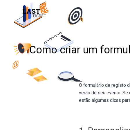
Skip
to
content
Como criar um formulá
O formulário de registo 
verão do seu evento. Se
estão algumas dicas para 