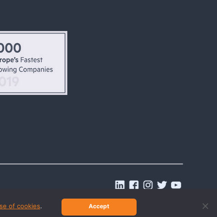
.
se of cookies
.
Accept