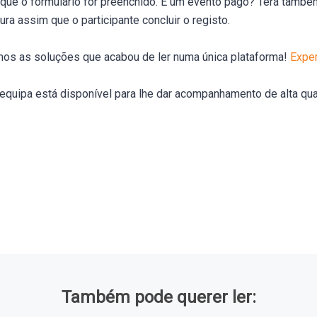
 que o formulário for preenchido. É um evento pago? Terá també
ra assim que o participante concluir o registo.
mos as soluções que acabou de ler numa única plataforma!
Exper
equipa está disponível para lhe dar acompanhamento de alta qu
Também pode querer ler: