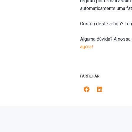
registo por e-mail assim
automaticamente uma fatu
Gostou deste artigo? Te
Alguma dúvida? A nossa 
agora!
PARTILHAR