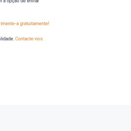
m a opção de enviar
imente-a gratuitamente!
alidade.
Contacte-nos