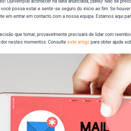
s! O[event]vai acontecer na data anunciada, [date]! Não se pre
você possa estar e sentir-se seguro do início ao fim. Se houver
ite em entrar em contacto com a nossa equipa. Estamos aqui pa
cisão que tomar, provavelmente precisará de lidar com reembol
a dor nestes momentos. Consulte
este artigo
para obter ajuda sob