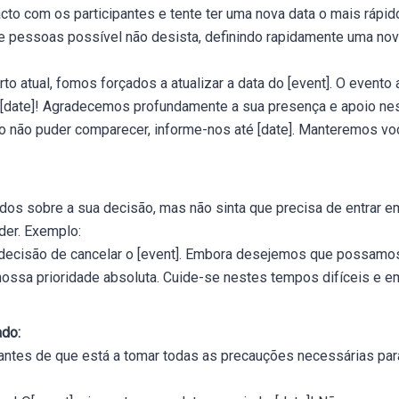
cto com os participantes e tente ter uma nova data o mais rápid
e pessoas possível não desista, definindo rapidamente uma nova
to atual, fomos forçados a atualizar a data do [event]. O evento
 [date]! Agradecemos profundamente a sua presença e apoio nes
o não puder comparecer, informe-nos até [date]. Manteremos v
dos sobre a sua decisão, mas não sinta que precisa de entrar e
der. Exemplo:
 decisão de cancelar o [event]. Embora desejemos que possamos n
nossa prioridade absoluta. Cuide-se nestes tempos difíceis e 
ado:
pantes de que está a tomar todas as precauções necessárias para