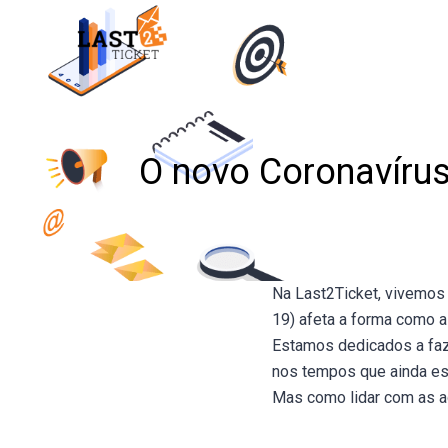
Skip
to
content
O novo Coronavírus
Na Last2Ticket, vivemos 
19) afeta a forma como 
Estamos dedicados a faze
nos tempos que ainda est
Mas como lidar com as ad