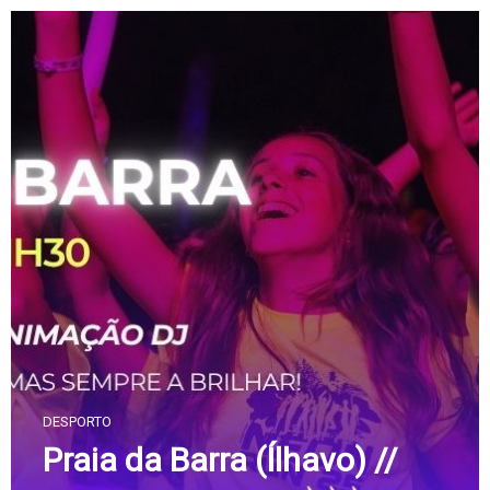
Skip
to
content
DESPORTO
Praia da Barra (Ílhavo) //