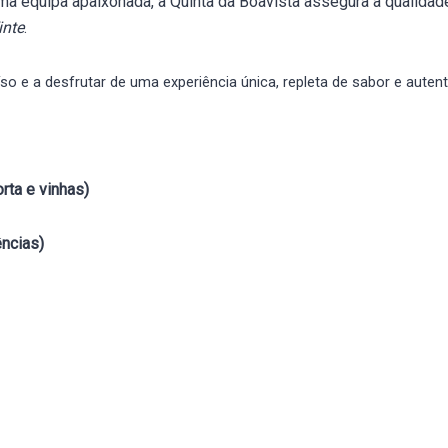
ma equipa apaixonada, a Quinta da Boavista assegura a qualidade
inte
.
so e a desfrutar de uma experiência única, repleta de sabor e autent
orta e vinhas)
ências)
 produtos Vinte