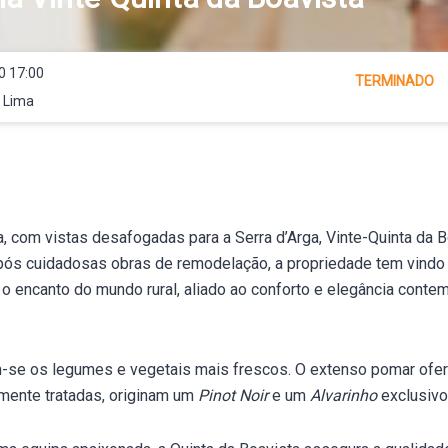
0 17:00
TERMINADO
o Lima
, com vistas desafogadas para a Serra d’Arga, Vinte-Quinta da B
pós cuidadosas obras de remodelação, a propriedade tem vindo
e o encanto do mundo rural, aliado ao conforto e elegância con
am-se os legumes e vegetais mais frescos. O extenso pomar ofere
mente tratadas, originam um
Pinot Noir
e um
Alvarinho
exclusivo