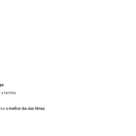
opa
 a família
sita
o melhor dia das férias
.