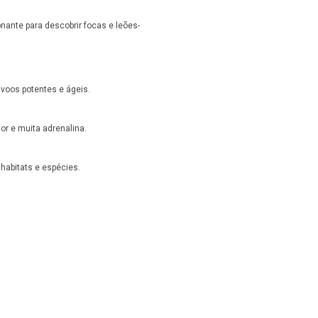
ante para descobrir focas e leões-
voos potentes e ágeis.
r e muita adrenalina.
habitats e espécies.