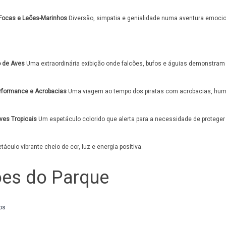
ocas e Leões-Marinhos
Diversão, simpatia e genialidade numa aventura emocion
 de Aves
Uma extraordinária exibição onde falcões, bufos e águias demonstram 
rformance e Acrobacias
Uma viagem ao tempo dos piratas com acrobacias, humo
es Tropicais
Um espetáculo colorido que alerta para a necessidade de proteger 
áculo vibrante cheio de cor, luz e energia positiva.
ões do Parque
os