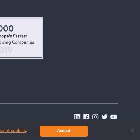
.
se of cookies
.
Accept